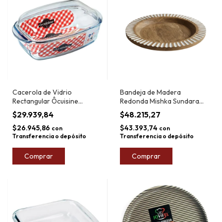
Cacerola de Vidrio
Bandeja de Madera
Rectangular Ôcuisine
Redonda Mishka Sundara
33x19x13 cm 4,5L
33cm
$29.939,84
$48.215,27
$26.945,86
$43.393,74
con
con
Transferencia o depósito
Transferencia o depósito
Comprar