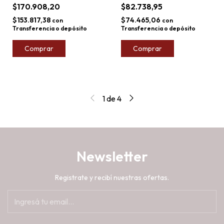
de Madera Carol 3pzs
$170.908,20
$82.738,95
$153.817,38
$74.465,06
con
con
Transferencia o depósito
Transferencia o depósito
Comprar
Comprar
1
de
4
Newsletter
Registrate y recibí nuestras ofertas.