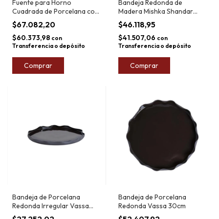
Fuente para Horno
Bandeja Redonda de
Cuadrada de Porcelana con
Madera Mishka Shandar
Base Acacia 22cm
30cm
$67.082,20
$46.118,95
$60.373,98
$41.507,06
con
con
Transferencia o depósito
Transferencia o depósito
Comprar
Comprar
Bandeja de Porcelana
Bandeja de Porcelana
Redonda Irregular Vassa
Redonda Vassa 30cm
Taormina 21,5cm
$27.252,02
$52.407,92