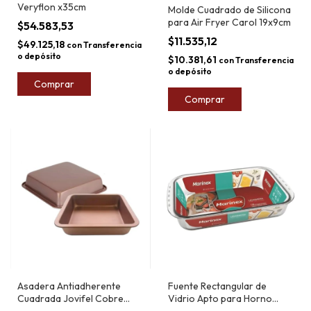
Veryflon x35cm
Molde Cuadrado de Silicona
para Air Fryer Carol 19x9cm
$54.583,53
$11.535,12
$49.125,18
con
Transferencia
o depósito
$10.381,61
con
Transferencia
o depósito
Comprar
Comprar
Asadera Antiadherente
Fuente Rectangular de
Cuadrada Jovifel Cobre
Vidrio Apto para Horno
22,5cm
Marinex 5L