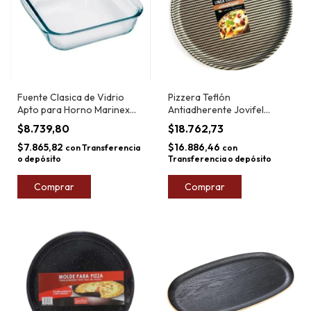
Fuente Clasica de Vidrio
Pizzera Teflón
Apto para Horno Marinex
Antiadherente Jovifel
1.8L
Corcega 35cm
$8.739,80
$18.762,73
$7.865,82
$16.886,46
con
Transferencia
con
o depósito
Transferencia o depósito
Comprar
Comprar