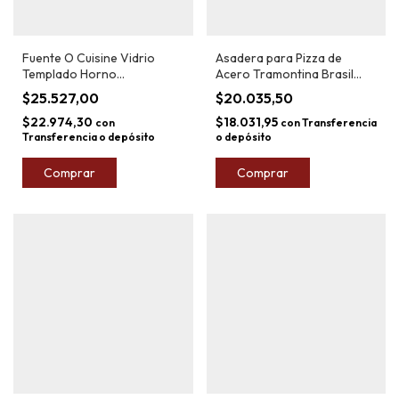
Fuente O Cuisine Vidrio
Asadera para Pizza de
Templado Horno
Acero Tramontina Brasil
Rectangular 4,5lt
35cm
$25.527,00
$20.035,50
$22.974,30
$18.031,95
con
con
Transferencia
Transferencia o depósito
o depósito
Comprar