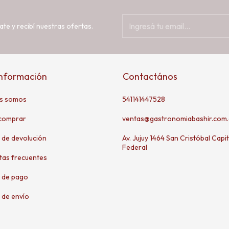
ate y recibí nuestras ofertas.
información
Contactános
s somos
541141447528
comprar
ventas@gastronomiabashir.com.
a de devolución
Av. Jujuy 1464 San Cristóbal Capit
Federal
tas frecuentes
 de pago
 de envío