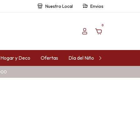
Nuestro Local
Envios
0
Hogar y Deco
Ofertas
Día del Niño
Contacto
.000