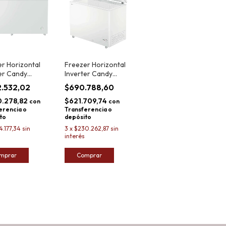
r Horizontal
Freezer Horizontal
er Candy
Inverter Candy
Q4S520EWAR
CCHH3012EAR 300L
2.532,02
$690.788,60
0.278,82
$621.709,74
con
con
erencia o
Transferencia o
to
depósito
4.177,34
sin
3
x
$230.262,87
sin
interés
mprar
Comprar