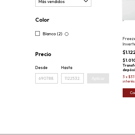
Color
Blanco (2)
Freeze
Invert
CNCH
$1.12
Precio
502L
$1.01
Transf
Desde
Hasta
depósi
3
x
$37
Aplicar
interés
Co