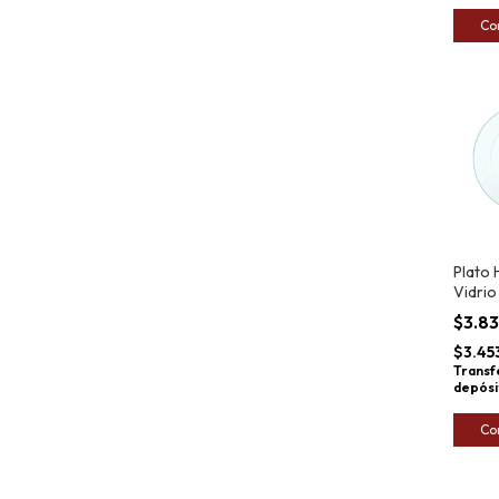
Co
Plato
Vidrio
Louis
$3.8
$3.45
Transf
depósi
Co