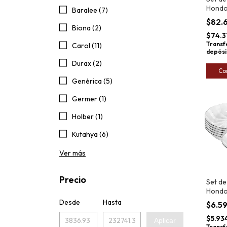
Hondo
Baralee (7)
Porce
$82.
21cm 
Biona (2)
$74.3
Transf
Carol (11)
depósi
Durax (2)
Co
Genérica (5)
Germer (1)
Holber (1)
Kutahya (6)
Ver más
Precio
Set de
Hondo
Rigoll
Desde
Hasta
$6.5
22cm 
$5.93
Aplicar
Transf