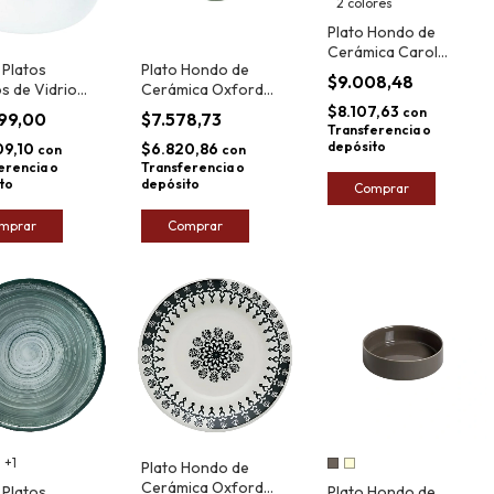
2 colores
Plato Hondo de
Cerámica Carol
 Platos
Plato Hondo de
Marruecos 20cm
$9.008,48
s de Vidrio
Cerámica Oxford
Luminarc
Flat Matcha 20,5cm
$8.107,63
con
899,00
$7.578,73
 21cm x6
Transferencia o
depósito
09,10
$6.820,86
con
con
erencia o
Transferencia o
to
depósito
Comprar
mprar
Comprar
+1
Plato Hondo de
Cerámica Oxford
 Platos
Plato Hondo de