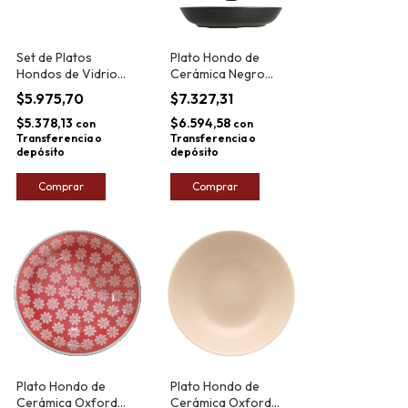
Set de Platos
Plato Hondo de
Hondos de Vidrio
Cerámica Negro
Durax Forjado
Oxford Onix 20,5cm
$5.975,70
$7.327,31
21,5cm x6
$5.378,13
$6.594,58
con
con
Transferencia o
Transferencia o
depósito
depósito
Comprar
Comprar
Plato Hondo de
Plato Hondo de
Cerámica Oxford
Cerámica Oxford