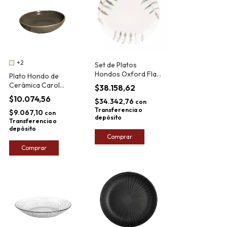
+2
Set de Platos
Hondos Oxford Flat
Plato Hondo de
Samambaia 20,5 Cm
Cerámica Carol
$38.158,62
x6
Argelia 20cm
$10.074,56
$34.342,76
con
Transferencia o
$9.067,10
con
depósito
Transferencia o
depósito
Comprar
Comprar