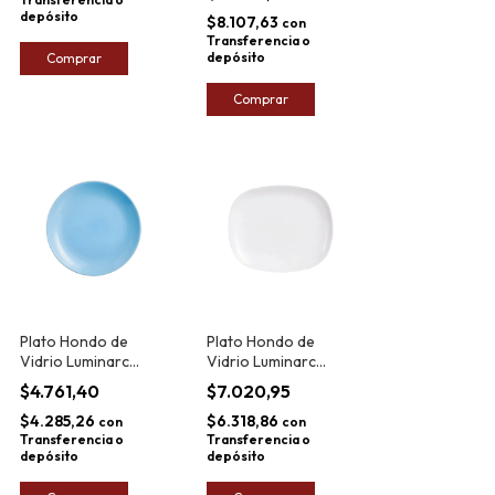
depósito
$8.107,63
con
Transferencia o
depósito
Comprar
Comprar
Plato Hondo de
Plato Hondo de
Vidrio Luminarc
Vidrio Luminarc
Diwali 20cm
Sweet Line 35cm
$4.761,40
$7.020,95
$4.285,26
$6.318,86
con
con
Transferencia o
Transferencia o
depósito
depósito