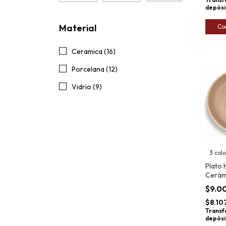
depósi
Material
Ceramica (16)
Porcelana (12)
Vidrio (9)
3 col
Plato
Cerám
Persia
$9.0
$8.10
Transf
depósi