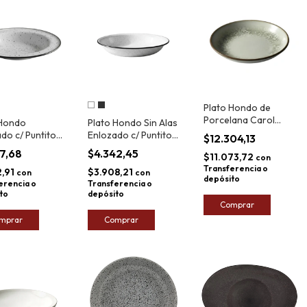
Plato Hondo de
Porcelana Carol
 Hondo
Plato Hondo Sin Alas
Cortado 19cm
do c/ Puntitos
Enlozado c/ Puntitos
$12.304,13
22cm
47,68
$4.342,45
$11.073,72
con
Transferencia o
2,91
$3.908,21
con
con
depósito
erencia o
Transferencia o
to
depósito
Comprar
mprar
Comprar