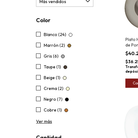
Color
Blanco (24)
Plato
de Po
Marrón (2)
Barale
$40.
Gris (6)
30cm
$36.2
Taupe (1)
Transf
depósi
Beige (1)
Co
Crema (2)
Negro (7)
Cobre (1)
Ver más
Cantidad