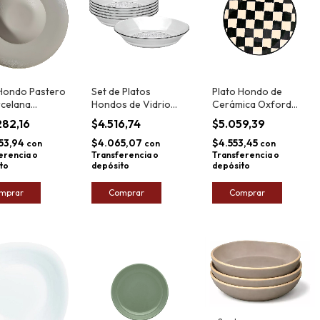
 Hondo Pastero
Set de Platos
Plato Hondo de
rcelana
Hondos de Vidrio
Cerámica Oxford
e Fine Plus
Rigolleau
Unni Damas 20cm
282,16
$4.516,74
$5.059,39
Aquamarine 21cm x6
53,94
$4.065,07
$4.553,45
con
con
con
erencia o
Transferencia o
Transferencia o
to
depósito
depósito
mprar
Comprar
Comprar