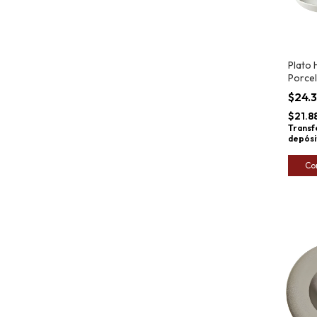
Plato
Porce
25cm
$24.
$21.8
Transf
depósi
Co