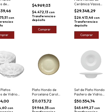
Donna Folk 22cm
s de
Cerámica Vassa
$4.969,03
lana Schmidt
Lagoa 19cm
639,46
$29.348,29
$4.472,13
con
x6
Transferencia o
75,51
$26.413,46
con
con
depósito
erencia o
Transferencia o
to
depósito
Comprar
mprar
Comprar
 Platos
Plato Hondo de
Set de Plato Hondo
s de Vidrio
Porcelana Carol
Pastero de Vidrio
eau Galaxia
Zenit 19cm
Opal Carol 26,5cm
94,00
$11.073,72
$50.554,74
x6
x6
4,60
$9.966,35
$45.499,27
con
con
con
erencia o
Transferencia o
Transferencia o