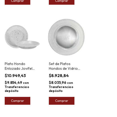
Comprar
Comprar
Plato Hondo
Set de Platos
Enlozado Jovifel
Hondos de Vidrio
Peltre 23,5cm
Durax Milano 22cm
$10.949,43
$8.928,84
x6
$9.854,49
$8.035,96
con
con
Transferencia o
Transferencia o
depósito
depósito
Comprar
Comprar