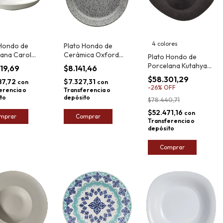
4 colores
 Hondo de
Plato Hondo de
lana Carol
Cerámica Oxford
Plato Hondo de
Flat Gray 20,5cm
Porcelana Kutahya
319,69
$8.141,46
Galaxy 29cm
$58.301,29
87,72
$7.327,31
con
con
-
26
%
OFF
erencia o
Transferencia o
to
depósito
$78.440,71
$52.471,16
con
mprar
Comprar
Transferencia o
depósito
Comprar