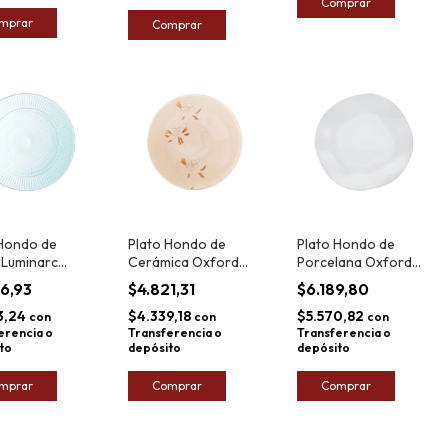
Comprar
mprar
Comprar
 Hondo de
Plato Hondo de
Plato Hondo de
 Luminarc
Cerámica Oxford
Porcelana Oxford
on 25cm
Unni Orquídea 20cm
Ryo White 22,5cm
36,93
$4.821,31
$6.189,80
3,24
$4.339,18
$5.570,82
con
con
con
erencia o
Transferencia o
Transferencia o
to
depósito
depósito
mprar
Comprar
Comprar