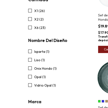
X1 (26)
Set de
X2 (2)
Hondo
Opal 
$19.
X6 (23)
Carine
$17.9
Transf
Nombre Del Diseño
depósi
Co
Isparta (1)
Liso (1)
Onix Hondo (1)
Opal (1)
Vidrio Opal (1)
Marca
Set de