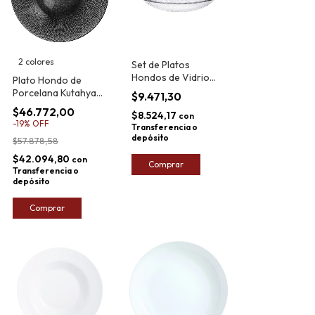
2 colores
Set de Platos
Hondos de Vidrio
Plato Hondo de
Rigolleau Gourmet
Porcelana Kutahya
$9.471,30
21cm x6
Panio
$46.772,00
$8.524,17
con
-
19
%
OFF
Transferencia o
depósito
$57.878,58
$42.094,80
con
Comprar
Transferencia o
depósito
Comprar