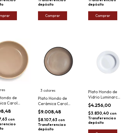
to
depósito
depósito
Comprar
Comprar
ores
3 colores
Plato Hondo de
Vidrio Luminarc
 Hondo de
Plato Hondo de
Evolution Peps 22cm
ica Carol
Cerámica Carol
$4.256,00
 19cm
Qatar 19cm
08,48
$9.008,48
$3.830,40
con
Transferencia o
7,63
con
$8.107,63
con
depósito
erencia o
Transferencia o
to
depósito