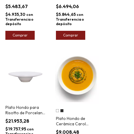
Floreal Renda 22cm
Unni Merengue 20cm
$5.483,67
$6.494,06
$4.935,30
$5.844,65
con
con
Transferencia o
Transferencia o
depósito
depósito
Comprar
Comprar
Plato Hondo para
Risotto de Porcelana
Oxford Gourmet
Plato Hondo de
$21.953,28
30,5cm
Cerámica Carol
$19.757,95
Tunez 20cm
con
$9.008,48
Transferencia o