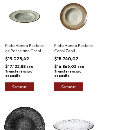
Plato Hondo Pastero
Plato Hondo Pastero
de Porcelana Carol
Carol Zenit
Cortado 25cm
Salpicado 30cm
$19.025,42
$18.740,02
$17.122,88
$16.866,02
con
con
Transferencia o
Transferencia o
depósito
depósito
Comprar
Comprar