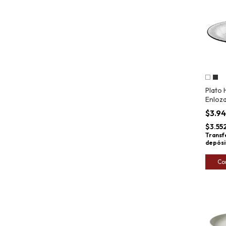
Plato
Enloza
22cm
$3.9
$3.55
Transf
depósi
Co